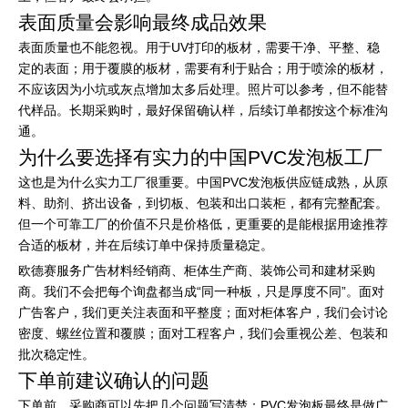
表面质量会影响最终成品效果
表面质量也不能忽视。用于UV打印的板材，需要干净、平整、稳
定的表面；用于覆膜的板材，需要有利于贴合；用于喷涂的板材，
不应该因为小坑或灰点增加太多后处理。照片可以参考，但不能替
代样品。长期采购时，最好保留确认样，后续订单都按这个标准沟
通。
为什么要选择有实力的中国PVC发泡板工厂
这也是为什么实力工厂很重要。中国PVC发泡板供应链成熟，从原
料、助剂、挤出设备，到切板、包装和出口装柜，都有完整配套。
但一个可靠工厂的价值不只是价格低，更重要的是能根据用途推荐
合适的板材，并在后续订单中保持质量稳定。
欧德赛服务广告材料经销商、柜体生产商、装饰公司和建材采购
商。我们不会把每个询盘都当成“同一种板，只是厚度不同”。面对
广告客户，我们更关注表面和平整度；面对柜体客户，我们会讨论
密度、螺丝位置和覆膜；面对工程客户，我们会重视公差、包装和
批次稳定性。
下单前建议确认的问题
下单前，采购商可以先把几个问题写清楚：PVC发泡板最终是做广