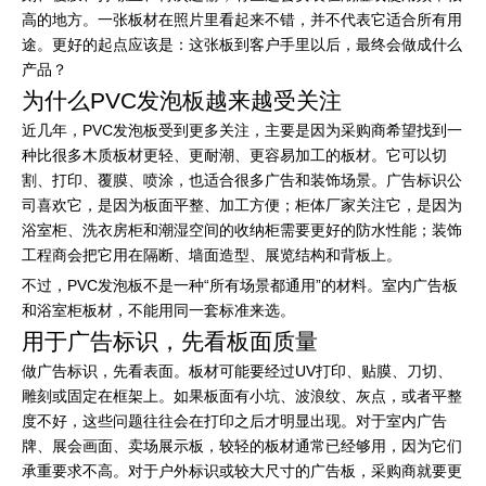
高的地方。一张板材在照片里看起来不错，并不代表它适合所有用
途。更好的起点应该是：这张板到客户手里以后，最终会做成什么
产品？
为什么PVC发泡板越来越受关注
近几年，PVC发泡板受到更多关注，主要是因为采购商希望找到一
种比很多木质板材更轻、更耐潮、更容易加工的板材。它可以切
割、打印、覆膜、喷涂，也适合很多广告和装饰场景。广告标识公
司喜欢它，是因为板面平整、加工方便；柜体厂家关注它，是因为
浴室柜、洗衣房柜和潮湿空间的收纳柜需要更好的防水性能；装饰
工程商会把它用在隔断、墙面造型、展览结构和背板上。
不过，PVC发泡板不是一种“所有场景都通用”的材料。室内广告板
和浴室柜板材，不能用同一套标准来选。
用于广告标识，先看板面质量
做广告标识，先看表面。板材可能要经过UV打印、贴膜、刀切、
雕刻或固定在框架上。如果板面有小坑、波浪纹、灰点，或者平整
度不好，这些问题往往会在打印之后才明显出现。对于室内广告
牌、展会画面、卖场展示板，较轻的板材通常已经够用，因为它们
承重要求不高。对于户外标识或较大尺寸的广告板，采购商就要更