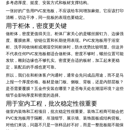
多考虑厚度、挺度、安装方式和板材支撑结构。
一张好的广告用PVC发泡板，不应该给车间增加麻烦。它应该打印
清晰，切边干净，同一批板的表现也要稳定。
用于柜体，密度更关键
做柜体，密度更值得关注。柜体厂家关心的是螺丝握钉力、边缘强
度、覆膜效果、铰链位置和长期使用表现。PVC发泡板用于浴室
柜、洗手间收纳柜或潮湿空间柜体时，防水优势比较明显。但这并
不代表任何PVC发泡板都适合做柜体。密度不够时，螺丝位置可能
发软，雕刻边缘也不够扎实。密度更合适的板材，加工起来更稳
定，装配后的手感也更可靠。
所以，我们在和柜体客户沟通时，通常会先问成品用途，而不是马
上报一个厚度价格。板材是做门板、侧板、背板，还是内部层板？
是否需要覆膜？五金件安装在哪里？是否每天处在潮湿环境？这些
细节会影响厚度和密度的选择。
用于室内工程，批次稳定性很重要
做室内装饰和工程项目，批次稳定性很重要。装饰工程商可能会把
PVC发泡板用于隔断、吊顶细节、展示墙、装饰面板或结构背板。
对他们来说，问题不只是一张样品好不好，而是一整批板能不能保