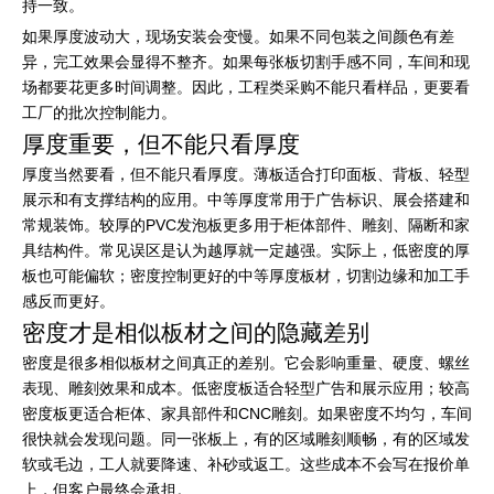
持一致。
如果厚度波动大，现场安装会变慢。如果不同包装之间颜色有差
异，完工效果会显得不整齐。如果每张板切割手感不同，车间和现
场都要花更多时间调整。因此，工程类采购不能只看样品，更要看
工厂的批次控制能力。
厚度重要，但不能只看厚度
厚度当然要看，但不能只看厚度。薄板适合打印面板、背板、轻型
展示和有支撑结构的应用。中等厚度常用于广告标识、展会搭建和
常规装饰。较厚的PVC发泡板更多用于柜体部件、雕刻、隔断和家
具结构件。常见误区是认为越厚就一定越强。实际上，低密度的厚
板也可能偏软；密度控制更好的中等厚度板材，切割边缘和加工手
感反而更好。
密度才是相似板材之间的隐藏差别
密度是很多相似板材之间真正的差别。它会影响重量、硬度、螺丝
表现、雕刻效果和成本。低密度板适合轻型广告和展示应用；较高
密度板更适合柜体、家具部件和CNC雕刻。如果密度不均匀，车间
很快就会发现问题。同一张板上，有的区域雕刻顺畅，有的区域发
软或毛边，工人就要降速、补砂或返工。这些成本不会写在报价单
上，但客户最终会承担。